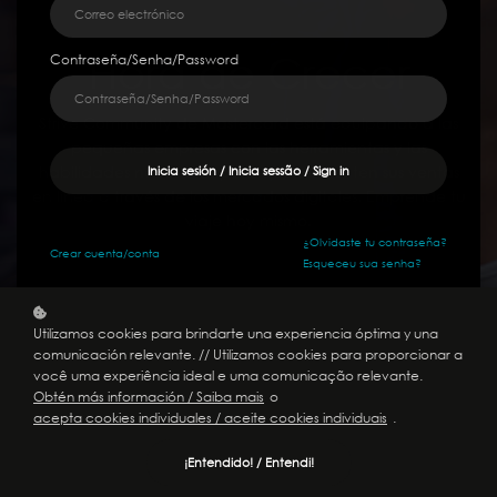
Hora de Crecer
Contraseña/Senha/Password
Strive Community de Mastercard está equipando a las
pequeñas empresas con las herramientas y las
habilidades necesarias para que aumenten sus ventas
Inicia sesión / Inicia sessão / Sign in
en línea a través de los mercados digitales. Emprende tu
viaje hoy mismo.
¿Olvidaste tu contraseña?
Crear
cuenta/conta
Esqueceu sua senha?
Comenzar
Utilizamos cookies para brindarte una experiencia óptima y una
comunicación relevante. // Utilizamos cookies para proporcionar a
você uma experiência ideal e uma comunicação relevante.
Obtén más información / Saiba mais
o
acepta cookies individuales / aceite cookies individuais
.
¡Entendido! / Entendi!