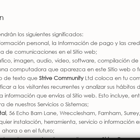
ón
endrán los siguientes significados:
nformación personal, la Información de pago y las crede
ma de comunicaciones en el Sitio web;
gráfico, imagen, audio, video, software, compilación d
na computadora que aparezca en este Sitio web o f
vo de texto que
Strive Community
Ltd coloca en tu com
ficar a los visitantes recurrentes y analizar sus hábito
a información que envías al Sitio web. Esto incluye, ent
 de nuestros Servicios o Sistemas;
tal
, 56 Echo Barn Lane, Wrecclesham, Farnham, Surrey
lquier instalación, herramienta, servicio o información 
 ahora o en el futuro;
structura de comunicaciones en línea que
Strive Commun