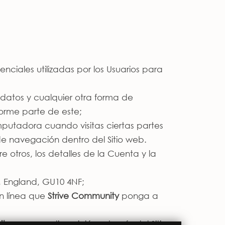
nciales utilizadas por los Usuarios para
e datos y cualquier otra forma de
orme parte de este;
putadora cuando visitas ciertas partes
s de navegación dentro del Sitio web.
re otros, los detalles de la Cuenta y la
, England, GU10 4NF;
en línea que
Strive Community
ponga a
ity
ponga a disposición a través del Sitio