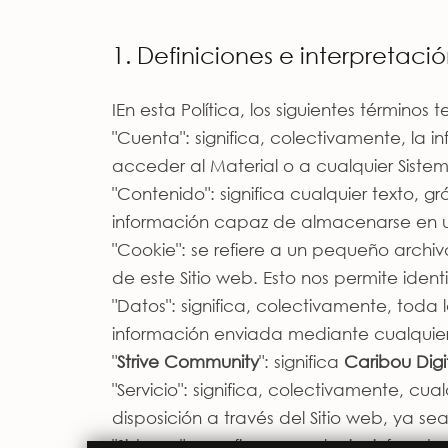
1. Definiciones e interpretaci
IEn esta Política, los siguientes términos t
"Cuenta": significa, colectivamente, la i
acceder al Material o a cualquier Siste
"Contenido": significa cualquier texto, 
información capaz de almacenarse en u
"Cookie": se refiere a un pequeño archi
de este Sitio web. Esto nos permite identi
"Datos": significa, colectivamente, toda l
información enviada mediante cualquiera
"
Strive Community
": significa
Caribou Digi
"Servicio": significa, colectivamente, cua
disposición a través del Sitio web, ya sea
"Sistema": se refiere a cualquier infrae